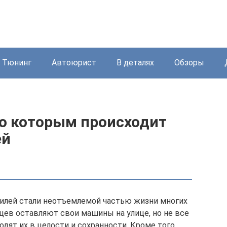
Тюнинг
Автоюрист
В деталях
Обзоры
о которым происходит
ей
илей стали неотъемлемой частью жизни многих
цев оставляют свои машины на улице, но не все
одят их в целости и сохранности. Кроме того,