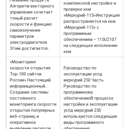
комплексной настройке и
Алгоритм векторного
проверке ккм
управления сочетает
«Меркурий-115»Инструкция
тоный расчет
распространяется на ккм
скорости и функцию
«Меркурий-115» с
самоизлучения
программным
параметров
обеспечением – 115UZ107
электродвигателя.
на следующее исполнение
Этим достигается…
ккм
«Мониторинг
скорости открытия
Руководство по
Top-100 сайтов
эксплуатации успд
России» Настоящий
меркурий 250 Часть
информационный…
Руководство по
Создание системы
программному
постоянного
обеспечениюВ процессе
мониторинга скорости
настройки и эксплуатации
открытия популярных
успд меркурий 250
веб-страниц и
используются следующие
оперативное
виды программного
выявление ресурсов
обеспечения