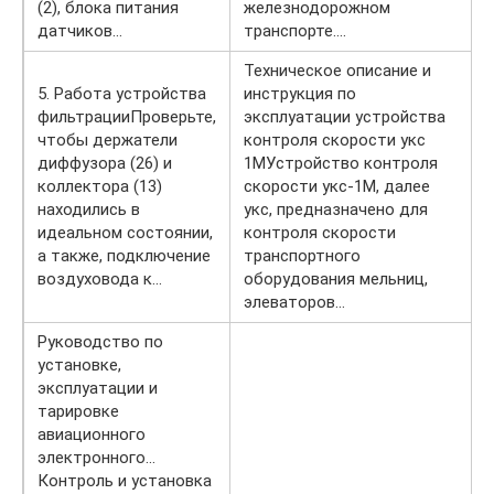
(2), блока питания
железнодорожном
датчиков…
транспорте….
Техническое описание и
5. Работа устройства
инструкция по
фильтрацииПроверьте,
эксплуатации устройства
чтобы держатели
контроля скорости укс
диффузора (26) и
1МУстройство контроля
коллектора (13)
скорости укс-1М, далее
находились в
укс, предназна­чено для
идеальном состоянии,
контроля скорости
а также, подключение
транспортного
воздуховода к…
оборудования мельниц,
элева­торов…
Руководство по
установке,
эксплуатации и
тарировке
авиационного
электронного…
Контроль и установка