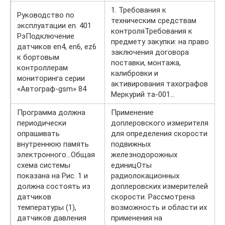
1. Требования к
Руководство по
техническим средствам
эксплуатации en. 401
контроляТребования к
РэПодключение
предмету закупки: на право
датчиков en4, en6, ez6
заключения договора
к бортовым
поставки, монтажа,
контроллерам
калибровки и
мониторинга серии
активирования тахографов
«Автограф-gsm» 84
Меркурий та-001…
Программа должна
Применение
периодически
доплеровского измерителя
опрашивать
для определения скорости
внутреннюю память
подвижных
электронного…Общая
железнодорожных
схема системы
единицОты
показана на Рис. 1 и
радиолокационных
должна состоять из
доплеровских измерителей
датчиков
скорости. Рассмотрена
температуры (1),
возможность и области их
датчиков давления
применения на