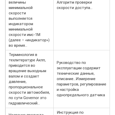
величины
Алгоритм проверки
минимальной
скорости доступа…
скорости
выполняется
индикатором
минимальной
скорости имс-1М
(далее – «индикатор»)
во время…
Терминология в
техлитературе Акпп,
Руководство по
приводится во
эксплуатации содержит
вращение выходным
технические данные,
валом и создает
описание…Измерение
давление,
параметров, регулирование
пропорциональное
и настройка
скорости автомобиля,
однопредельного датчика
по сути Governor это
гидравлический…
Инструкция по
Название продукта