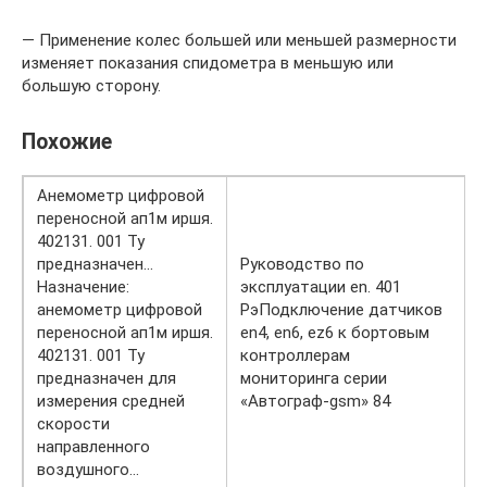
— Применение колес большей или меньшей размерности
изменяет показания спидометра в меньшую или
большую сторону.
Похожие
Анемометр цифровой
переносной ап1м иршя.
402131. 001 Ту
предназначен…
Руководство по
Назначение:
эксплуатации en. 401
анемометр цифровой
РэПодключение датчиков
переносной ап1м иршя.
en4, en6, ez6 к бортовым
402131. 001 Ту
контроллерам
предназначен для
мониторинга серии
измерения средней
«Автограф-gsm» 84
скорости
направленного
воздушного…