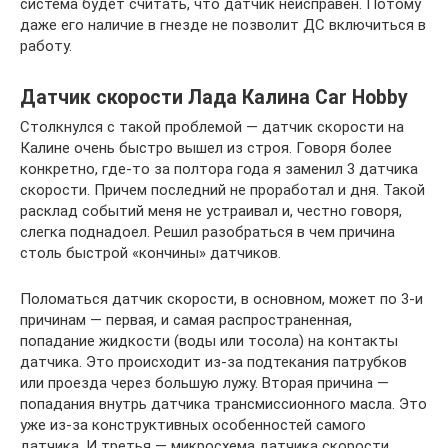
система будет считать, что датчик неисправен. Потому
даже его наличие в гнезде не позволит ДС включиться в
работу.
Датчик скорости Лада Калина Car Hobby
Столкнулся с такой проблемой — датчик скорости на
Калине очень быстро вышел из строя. Говоря более
конкретно, где-то за полтора года я заменил 3 датчика
скорости. Причем последний не проработал и дня. Такой
расклад событий меня не устраивал и, честно говоря,
слегка поднадоел. Решил разобраться в чем причина
столь быстрой «кончины» датчиков.
Поломаться датчик скорости, в основном, может по 3-и
причинам — первая, и самая распространенная,
попадание жидкости (воды или тосола) на контакты
датчика. Это происходит из-за подтекания патрубков
или проезда через большую лужу. Вторая причина —
попадания внутрь датчика трансмиссионного масла. Это
уже из-за конструктивных особенностей самого
датчика. И третья — микросхема датчика скорости