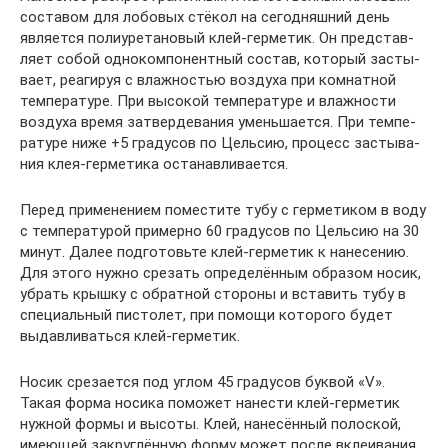
соста­вом для лобо­вых стё­кол на сего­дняш­ний день
явля­ет­ся поли­уре­та­но­вый клей-гер­ме­тик. Он пред­став­
ля­ет собой одно­ком­по­нент­ный состав, кото­рый засты­
ва­ет, реа­ги­руя с влаж­но­стью воз­ду­ха при ком­нат­ной
тем­пе­ра­ту­ре. При высо­кой тем­пе­ра­ту­ре и влаж­но­сти
воз­ду­ха вре­мя затвер­де­ва­ния умень­ша­ет­ся. При тем­пе­
ра­ту­ре ниже +5 гра­ду­сов по Цель­сию, про­цесс засты­ва­
ния клея-гер­ме­ти­ка останавливается.
Перед при­ме­не­ни­ем поме­сти­те тубу с гер­ме­ти­ком в воду
с тем­пе­ра­ту­рой при­мер­но 60 гра­ду­сов по Цель­сию на 30
минут. Далее под­го­товь­те клей-гер­ме­тик к нане­се­нию.
Для это­го нуж­но сре­зать опре­де­лён­ным обра­зом носик,
убрать крыш­ку с обрат­ной сто­ро­ны и вста­вить тубу в
спе­ци­аль­ный писто­лет, при помо­щи кото­ро­го будет
выдав­ли­вать­ся клей-герметик.
Носик сре­за­ет­ся под углом 45 гра­ду­сов бук­вой «V».
Такая фор­ма носи­ка помо­жет нане­сти клей-гер­ме­тик
нуж­ной фор­мы и высо­ты. Клей, нане­сён­ный полос­кой,
име­ю­щей закруг­лён­ную фор­му может после вкле­и­ва­ния