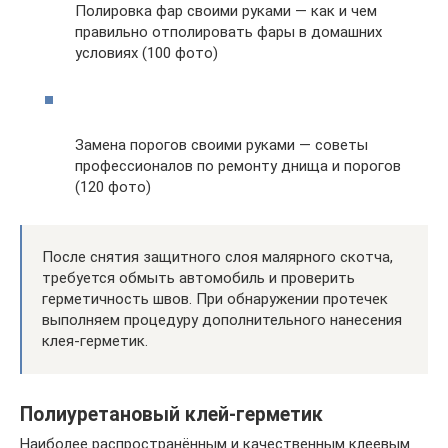
Полировка фар своими руками — как и чем
правильно отполировать фары в домашних
условиях (100 фото)
Замена порогов своими руками — советы
профессионалов по ремонту днища и порогов
(120 фото)
После снятия защитного слоя малярного скотча,
требуется обмыть автомобиль и проверить
герметичность швов. При обнаружении протечек
выполняем процедуру дополнительного нанесения
клея-герметик.
Полиуретановый клей-герметик
Наи­бо­лее рас­про­стра­нён­ным и каче­ствен­ным кле­е­вым