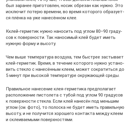
был зара­нее при­го­тов­лен, носик обре­зан как нуж­но. Это
исклю­чит поте­рю вре­ме­ни, во вре­мя кото­ро­го обра­зу­ет­
ся плён­ка на уже нане­сён­ном клее.
Кклей-гер­ме­тик нуж­но нано­сить под углом 80–90 гра­ду­
сов к поверх­но­сти. Так нано­си­мый клей будет иметь
нуж­ную фор­му и высоту.
Чем выше тем­пе­ра­ту­ра воз­ду­ха, тем быст­рее засты­ва­ет
клей-гер­ме­тик. Вре­мя, в тече­ние кото­ро­го нуж­но уста­но­
вить стек­ло с нане­сён­ным кле­ем, может сокра­тить­ся до
5 минут при высо­кой тем­пе­ра­ту­ре окру­жа­ю­щей среды.
Пра­виль­ное нане­се­ние клея-гер­ме­ти­ка пред­по­ла­га­ет
рас­по­ло­же­ние писто­ле­та с тубой под углом 90 гра­ду­сов
к поверх­но­сти стек­ла. Если клей нане­сён под мень­шим
углом (см. фото), то полос­ка не будет иметь пра­виль­ную
высо­ту, и не полу­чит­ся хоро­ше­го кон­так­та меж­ду кле­ем
и скле­и­ва­е­мы­ми поверхностями.