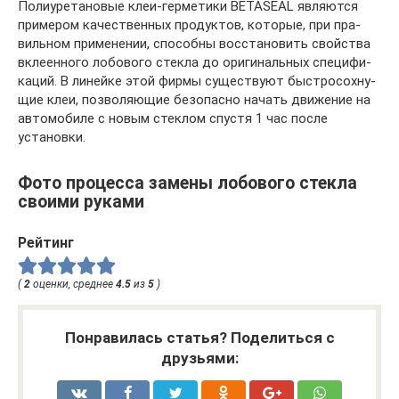
Поли­уре­та­но­вые клеи-гер­ме­ти­ки BETASEAL явля­ют­ся
при­ме­ром каче­ствен­ных про­дук­тов, кото­рые, при пра­
виль­ном при­ме­не­нии, спо­соб­ны вос­ста­но­вить свой­ства
вкле­ен­но­го лобо­во­го стек­ла до ори­ги­наль­ных спе­ци­фи­
ка­ций. В линей­ке этой фир­мы суще­ству­ют быст­ро­сох­ну­
щие клеи, поз­во­ля­ю­щие без­опас­но начать дви­же­ние на
авто­мо­би­ле с новым стек­лом спу­стя 1 час после
установки.
Фото процесса замены лобового стекла
своими руками
Рейтинг
(
2
оценки, среднее
4.5
из
5
)
Понравилась статья? Поделиться с
друзьями: