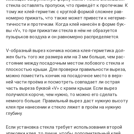
стек­ла остав­лять про­пус­ки, что при­ве­дёт к про­теч­кам. К
тому же клей-гер­ме­тик с круг­лой фор­мой слож­нее рав­
но­мер­но при­жать, что так­же может при­ве­сти к негер­ме­
тич­но­сти и про­теч­кам. Когда клей нане­сён в фор­ме бук­
вы «V», то при при­жа­тии стек­ла в нём не обра­зу­ет­ся
пузырь­ков воз­ду­ха и он рав­но­мер­но распределяется.
V‑образный вырез кон­чи­ка носи­ка клея-гер­ме­ти­ка дол­
жен быть того же раз­ме­ра или на 3 мм боль­ше, чем рас­
сто­я­ние меж­ду поса­доч­ным местом лобо­во­го стек­ла и
плос­ко­стью кры­ши. Для про­вер­ки пра­виль­но­сти выре­за,
мож­но поме­стить кон­чик на поса­доч­ное место в верх­
ней части про­ёма и посмот­реть сов­па­да­ет ли ост­рая
часть выре­за бук­вой «V» с кра­ем кры­ши. Если вырез
полу­чил­ся коро­че, чем нуж­но, то мож­но его сде­лать
немно­го боль­ше. Пра­виль­ный вырез даст нуж­ную высо­ту
клея при нане­се­нии и стек­ло ляжет в про­ём на нуж­ную
глубину.
Если уста­нов­ка стек­ла тре­бу­ет исполь­зо­ва­ния вто­рой
упа­ков­ки клея, то луч­ше, что­бы допол­ни­тель­ный клей