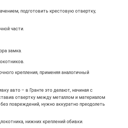
ачением, подготовить крестовую отвертку,
ной части.
ора замка.
локотников.
очного крепления, применяя аналогичный
у авто – в Гранте это делают, начиная с
вставив отвертку между металлом и материалом
 без повреждений, нужно аккуратно преодолеть
локотника, нижних креплений обивки.