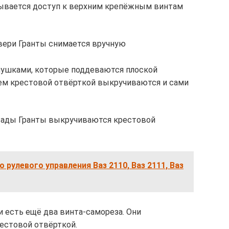
рывается доступ к верхним крепёжным винтам
двери Гранты снимается вручную
лушками, которые поддеваются плоской
тем крестовой отвёрткой выкручиваются и сами
Лады Гранты выкручиваются крестовой
 рулевого управления Ваз 2110, Ваз 2111, Ваз
 есть ещё два винта-самореза. Они
естовой отвёрткой.