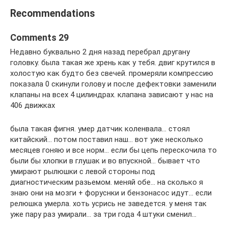
Recommendations
Comments 29
Недавно буквально 2 дня назад перебрал другану
головку. была такая же хрень как у тебя. двиг крутился в
холостую как будто без свечей. промеряли компрессию
показала 0 скинули голову и после дефектовки заменили
клапаны на всех 4 цилиндрах. клапана зависают у нас на
406 движках
была такая фигня. умер датчик коленвала… стоял
китайский… потом поставил наш… вот уже несколько
месяцев гоняю и все норм… если бы цепь перескочила то
были бы хлопки в глушак и во впускной… бывает что
умирают рылюшки с левой стороны под
диагностическим разьемом. меняй обе… на сколько я
знаю они на мозги + форуснки и бензонасос идут… если
релюшка умерла. хоть усрись не заведется. у меня так
уже пару раз умирали… за три года 4 штуки сменил…