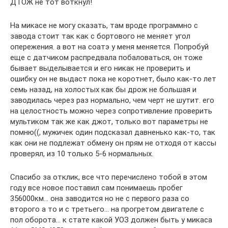
ДТОЖ не тот воткнул!
На микасе не могу сказать, там вроде программно с
завода стоит так как с бортового не меняет угол
опережения. а вот на соатэ у меня меняется. Попробуй
еще с датчиком распредвала побаловаться, он тоже
бывает выделывается и его никак не проверить и
ошибку он не выдаст пока не коротнет, было как-то лет
семь назад, на холостых как бы дрож не большая и
заводилась через раз нормально, чем черт не шутит. его
на целостность можно через сопротивление проверить
мультиком так же как джот, только вот параметры не
помню((, мужичек один подсказал давненько как-то, так
как они не подлежат обмену он прям не отходя от кассы
проверял, из 10 только 5-6 нормальных.
Спасибо за отклик, все что перечислено тобой в этом
году все новое поставил сам понимаешь пробег
356000км… она заводится но не с первого раза со
второго а то и с третьего… на прогретом двигателе с
пол оборота… к стате какой УОЗ должен быть у микаса