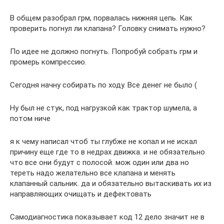
В общем разобрал грм, порвалась нижняя цепь. Как
проверить погнул ли клапана? Головку снимать нужно?
По идее не должно погнуть. Попробуй собрать грм и
промерь компрессию.
Сегодня начну собирать по ходу. Все денег не было (
Ну был не стук, под нагрузкой как трактор шумела, а
потом ниче
я к чему написал чтоб ты глубже не копал и не искал
причину еще где то в недрах движка. и не обязательно
что все они будут с полосой. мож один или два но
тереть надо желательно все клапана и менять
клапанный сальник. да и обязательно вытаскивать их из
направляющих очищать и дефектовать
Самодиагностика показывает код 12 дело значит не в