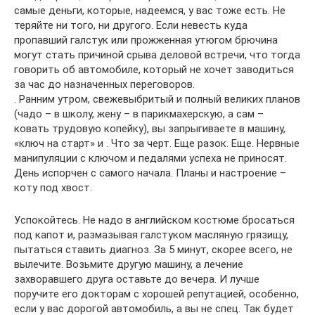
самые деньги, которые, надеемся, у вас тоже есть. Не
теряйте ни того, ни другого. Если невесть куда
пропавший галстук или прожженная утюгом брючина
могут стать причиной срыва деловой встречи, что тогда
говорить об автомобиле, который не хочет заводиться
за час до назначенных переговоров.
. Ранним утром, свежевыбритый и полный великих планов
(чадо – в школу, жену – в парикмахерскую, а сам –
ковать трудовую копейку), вы запрыгиваете в машину,
«ключ на старт» и . Что за черт. Еще разок. Еще. Нервные
манипуляции с ключом и педалями успеха не приносят.
День испорчен с самого начала. Планы и настроение –
коту под хвост.
Успокойтесь. Не надо в английском костюме бросаться
под капот и, размазывая галстуком масляную грязищу,
пытаться ставить диагноз. За 5 минут, скорее всего, не
вылечите. Возьмите другую машину, а лечение
захворавшего друга оставьте до вечера. И лучше
поручите его докторам с хорошей репутацией, особенно,
если у вас дорогой автомобиль, а вы не спец. Так будет