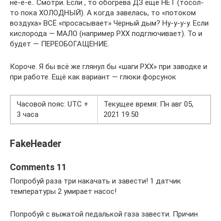
не-е-е.. Смотри. Если , то обогрева ДЗ ещё НЕТ (тосол-
то пока ХОЛОДНЫЙ). А когда завелась, то «потоком
воздуха» ВСЁ «просасывает» Черный дым? Ну-у-у-у. Если
кислорода — МАЛО (например РХХ подглючивает). То и
будет — ПЕРЕОБОГАЩЕНИЕ.
Короче. Я бы всё же глянул бы «шаги РХХ» при заводке и
при работе. Ещё как вариант — глюки форсунок
Часовой пояс: UTC +
Текущее время: Пн авг 05,
3 часа
2021 19:50
FakeHeader
Comments 11
Попробуй раза три накачать и завести! 1 датчик
температуры 2 умирает насос!
Попробуй с выжатой педалькой газа завести. Причин