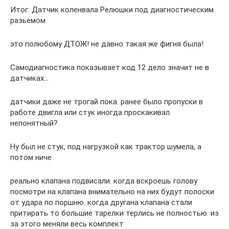
Итог: Датчик коленвала Релюшки под диагностическим
разьемом
это полюбому ДТОЖ! не давно такая же фигня была!
Самодиагностика показывает код 12 дело значит не в
датчиках…
датчики даже не трогай пока. ранее было пропуски в
работе двигла или стук иногда проскакивал
непонятный?
Ну был не стук, под нагрузкой как трактор шумела, а
потом ниче
реально клапана подвисали. когда вскроешь голову
посмотри на клапана внимательно на них будут полоски
от удара по поршню. когда другана клапана стали
притирать то большие тарелки терлись не полностью. из
за этого меняли весь комплект