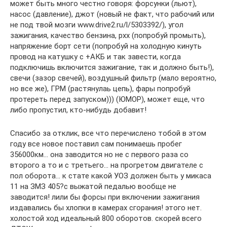
может быть много честно говоря: форсунки (льют),
насос (давление), джот (новый не факт, что рабочий или
не под твой мозги www.drive2.ru/l/5303392/), угол
зажигания, качество бензина, рхх (попробуй промыть),
напряжение борт сети (попробуй на холодную кинуть
провод на катушку с +АКБ и так завести, когда
подключишь включится зажигание, так и должно быть!),
свечи (зазор свечей), воздушный фильтр (мало вероятно,
но все же), ГРМ (растянулаь цепь), фары попробуй
протереть перед запуском))) (ЮМОР), может еще, что
либо пропустил, кто-нибудь добавит!
Спасибо за отклик, все что перечислено тобой в этом
году все новое поставил сам понимаешь пробег
356000км… она заводится но не с первого раза со
второго а то и с третьего… на прогретом двигателе с
пол оборота… к стате какой УОЗ должен быть у микаса
11 на ЗМЗ 405?с выжатой педалью вообще не
заводится! лили бы форсы при включении зажигания
издавались бы хлопки в камерах сгорания! этого нет.
холостой ход идеальный 800 оборотов. скорей всего