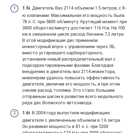
1.5i
. Двигатель Ваз 2114 объемом 1.5 литров, с 8-
ю клапанами. Максимальная его мощность была
78 л. С. при 5800 об/минуту. Крутящий момент при
3800 оборотах/минуту достигает 116 Н.м. На 100
км в смешенном цикле расход бензина 7,3 литра.
В этой модификации двс применили
инжекторный впуск с управлением через ЭБ,
вместо устаревшего карбюраторного,
установили новый распределительный вал с
подкорректированными фазами. Благодаря
внедрению в двигатель ваз 2114 инжектора,
инженерам удалось повысить эффективность
двигателя, увеличив его мощность, и при этом
снизив расход топлива. Это стало большим
отправным шагом в развитии всего модельного
ряда двс Волжского автозавода.
1.6i
. В 2004 году выпустили модификацию
двигателя с увеличенным объемом в 1.6 литра.
Он развивал мощность в 81 л. с. при 5200
оборотах/минуту и 125 Н.м. при 3000 оборотах/