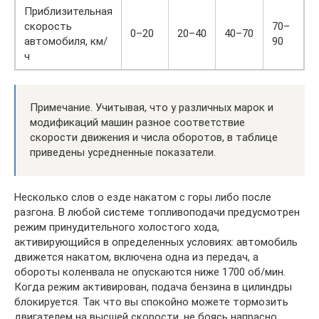
Приблизительная
скорость
70–
б
0–20
20–40
40–70
автомобиля, км/
90
9
ч
Примечание. Учитывая, что у различных марок и
модификаций машин разное соответствие
скорости движения и числа оборотов, в таблице
приведены усредненные показатели.
Несколько слов о езде накатом с горы либо после
разгона. В любой системе топливоподачи предусмотрен
режим принудительного холостого хода,
активирующийся в определенных условиях: автомобиль
движется накатом, включена одна из передач, а
обороты коленвала не опускаются ниже 1700 об/мин.
Когда режим активирован, подача бензина в цилиндры
блокируется. Так что вы спокойно можете тормозить
двигателем на высшей скорости, не боясь напрасно