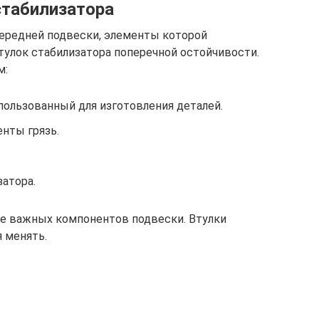
стабилизатора
ередней подвески, элементы которой
втулок стабилизатора поперечной остойчивости.
м:
пользованный для изготовления деталей.
нты грязь.
атора.
е важных компонентов подвески. Втулки
 менять.