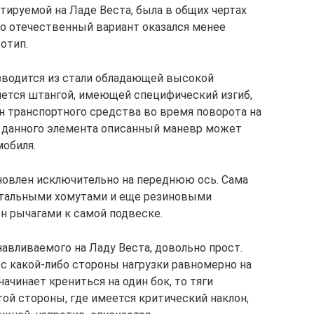
тируемой на Ладе Веста, была в общих чертах
 но отечественный вариант оказался менее
отип.
зводится из стали обладающей высокой
яется штангой, имеющей специфический изгиб,
 транспортного средства во время поворота на
з данного элемента описанный маневр может
обиля.
ановлен исключительно на переднюю ось. Сама
стальными хомутами и еще резиновыми
н рычагами к самой подвеске.
авливаемого на Ладу Веста, довольно прост.
 какой-либо стороны нагрузки равномерно на
ачинает крениться на один бок, то тяги
ой стороны, где имеется критический наклон,