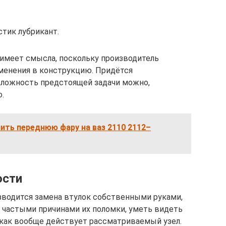
тик лубрикант.
имеет смысла, поскольку производитель
зменения в конструкцию. Придётся
сложность предстоящей задачи можно,
.
нить переднюю фару на ваз 2110 2112–
ости
зводится замена втулок собственными руками,
 частыми причинами их поломки, уметь видеть
 как вообще действует рассматриваемый узел.