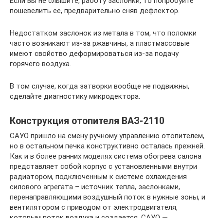
Если вы не слышите, работу заслонки, то попробуйте
пошевелить ее, предварительно сняв дефлектор.
Недостатком заслонок из метала в том, что поломки
часто возникают из-за ржавчины, а пластмассовые
имеют свойство деформироваться из-за подачу
горячего воздуха.
В том случае, когда затворки вообще не подвижны,
сделайте диагностику микродектора.
Конструкция отопителя ВАЗ-2110
САУО пришло на смену ручному управлению отопителем,
но в остальном печка конструктивно осталась прежней.
Как и в более ранних моделях система обогрева салона
представляет собой корпус с установленными внутри
радиатором, подключенным к системе охлаждения
силового агрегата – источник тепла, заслонками,
перенаправляющими воздушный поток в нужные зоны, и
вентилятором с приводом от электродвигателя,
которым поток воздуха и создается. САУО —