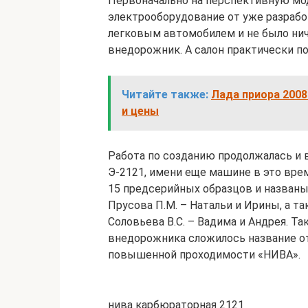
Первоначально на перспективную мод
электрооборудование от уже разрабо
легковым автомобилем и не было ни
внедорожник. А салон практически по
Читайте также:
Лада приора 2008
и цены
Работа по созданию продолжалась и 
Э-2121, имени еще машине в это вре
15 предсерийных образцов и названы
Прусова П.М. – Натальи и Ирины, а т
Соловьева В.С. – Вадима и Андрея. Т
внедорожника сложилось название о
повышенной проходимости «НИВА».
нива карбюраторная 2121