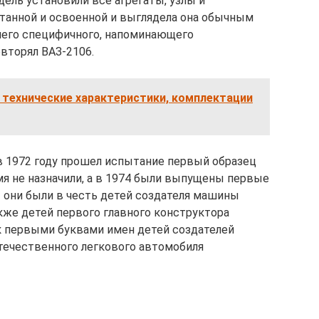
ель установили все агрегаты, узлы и
танной и освоенной и выглядела она обычным
чего специфичного, напоминающего
вторял ВАЗ-2106.
 технические характеристики, комплектации
в 1972 году прошел испытание первый образец
мя не назначили, а в 1974 были выпущены первые
 они были в честь детей создателя машины
акже детей первого главного конструктора
ак первыми буквами имен детей создателей
течественного легкового автомобиля