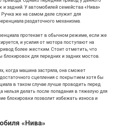
 привода. Однако передний привод у данного
к и задний. У автомобилей семейства «Нива»
 Ручка же на самом деле служит для
ренциала раздаточного механизма.
енциала протекает в обычном режиме, если же
ируется, и усилия от мотора поступают на
ривод более жестким. Стоит отметить, что
 блокировок для передних и задних мостов.
ях, когда машина застряла, она сможет
 достаточного сцепления с покрытием хотя бы
циала в таком случае лучше проводить перед
а нельзя делать после попадания в тяжелую для
ние блокировки позволит избежать износа и
обиля «Нива»