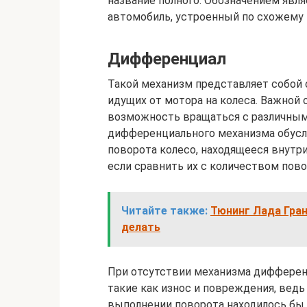
название полного. Обозначением явл
автомобиль, устроенный по схожему п
Дифференциал
Такой механизм представляет собой 
идущих от мотора на колеса. Важной
возможность вращаться с различным
дифференциального механизма обусл
поворота колесо, находящееся внутр
если сравнить их с количеством пов
Читайте также:
Тюнинг Лада Гран
делать
При отсутствии механизма дифферен
такие как износ и повреждения, ведь
выполнении поворота находилось бы в