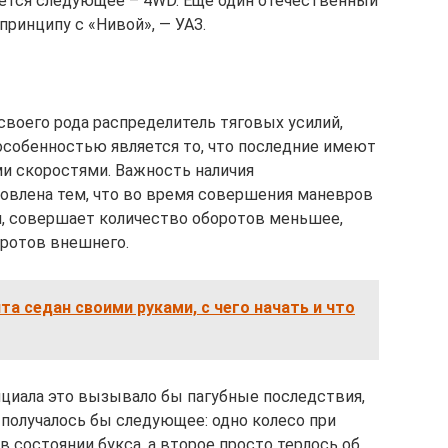
яется следующее – 4WD. Еще один отечественный
ринципу с «Нивой», — УАЗ.
своего рода распределитель тяговых усилий,
 особенностью является то, что последние имеют
и скоростями. Важность наличия
овлена тем, что во время совершения маневров
и, совершает количество оборотов меньшее,
оротов внешнего.
та седан своими руками, с чего начать и что
циала это вызывало бы пагубные последствия,
 получалось бы следующее: одно колесо при
 состоянии букса, а второе просто терлось об