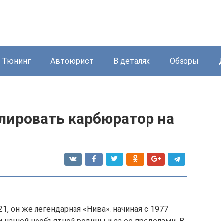
Тюнинг
Автоюрист
В деталях
Обзоры
лировать карбюратор на
, он же легендарная «Нива», начиная с 1977
ам нашей необъятной родины и за ее пределами. В