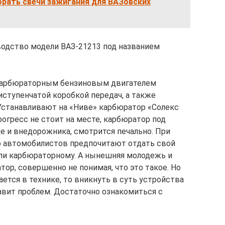
брать свечи зажигания для ВАЗовских
зводство модели ВАЗ-21213 под названием
 карбюраторным бензиновым двигателем
иступенчатой коробкой передач, а также
Устанавливают на «Ниве» карбюратор «Солекс
рогресс не стоит на месте, карбюратор под
е и внедорожника, смотрится печально. При
о автомобилистов предпочитают отдать свой
ли карбюраторному. А нынешняя молодежь и
ор, совершенно не понимая, что это такое. Но
ается в технике, то вникнуть в суть устройства
авит проблем. Достаточно ознакомиться с