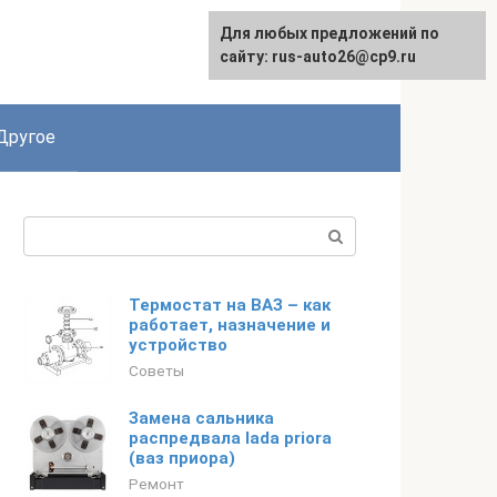
Для любых предложений по
сайту: rus-auto26@cp9.ru
Другое
Поиск:
Термостат на ВАЗ – как
работает, назначение и
устройство
Советы
Замена сальника
распредвала lada priora
(ваз приора)
Ремонт