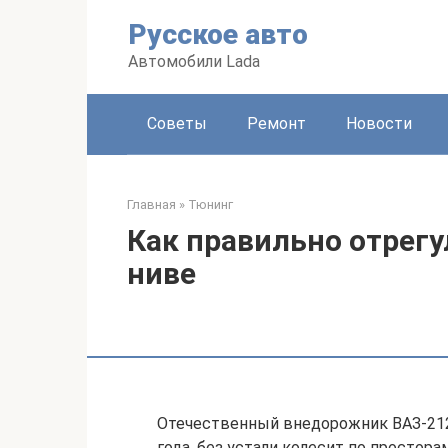
Перейти
Русское авто
к
контенту
Автомобили Lada
Советы
Ремонт
Новости
Главная
»
Тюнинг
Как правильно отрегу
ниве
Отечественный внедорожник ВАЗ-2121
года, без устали колесит по простор