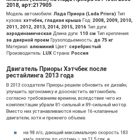
2018, арт:217905
Модель автомобиля:
Лада Приора (Lada Priora)
Тип
кузова:
хэтчбек, гладкая крыша
Год:
2008, 2009, 2010,
2011, 2012, 2013, 2014, 2015, 2016
Тип дуги:
аэродинамическая
Длина дуги:
110 см
Тип крепления:
за дверной проем
Грузоподьемность:
до 75 кг
Материал:
алюминий
Цвет:
серебристый
Производитель:
LUX
Страна:
Россия
Двигатель Приоры Хэтчбек после
рестайлинга 2013 года
В 2013 создатели Приоры решили обновить ее дизайн,
улучшить эргономику и дооснастить автомобиль
согласно требованиям времени, вследствие чего из
комплектации убрали 81-сильный и 89-сильный мотор.
Вместо них устанавливаются новые 16-клапанные
двигатели, хотя и прежнего объема:
на 98 л/с, дающий максимальную скорость 183
км/ч, разгон до «сотни» – за 11,5 сек, и