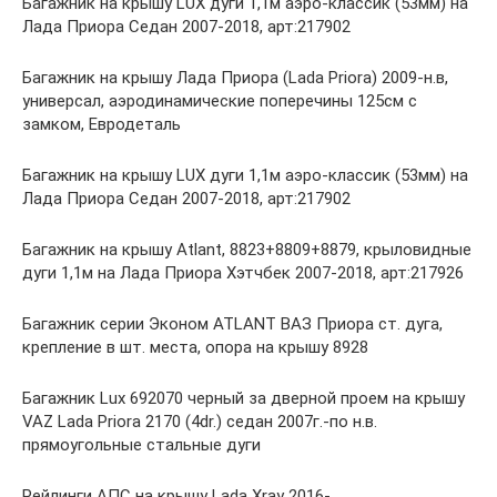
Багажник на крышу LUX дуги 1,1м аэро-классик (53мм) на
Лада Приора Седан 2007-2018, арт:217902
Багажник на крышу Лада Приора (Lada Priora) 2009-н.в,
универсал, аэродинамические поперечины 125см с
замком, Евродеталь
Багажник на крышу LUX дуги 1,1м аэро-классик (53мм) на
Лада Приора Седан 2007-2018, арт:217902
Багажник на крышу Atlant, 8823+8809+8879, крыловидные
дуги 1,1м на Лада Приора Хэтчбек 2007-2018, арт:217926
Багажник серии Эконом ATLANT ВАЗ Приора ст. дуга,
крепление в шт. места, опора на крышу 8928
Багажник Lux 692070 черный за дверной проем на крышу
VAZ Lada Priora 2170 (4dr.) седан 2007г.-по н.в.
прямоугольные стальные дуги
Рейлинги АПС на крышу Lada Xray 2016-