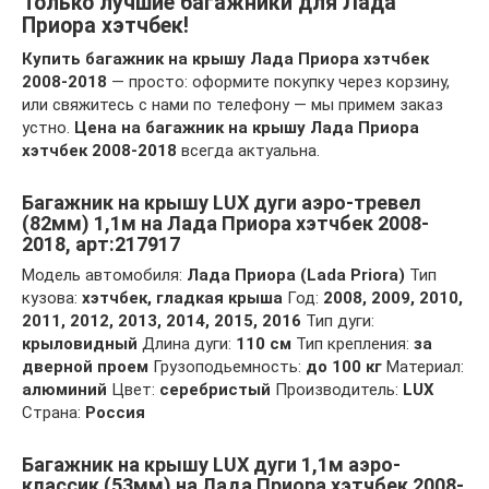
Только лучшие багажники для Лада
Приора хэтчбек!
Купить багажник на крышу Лада Приора хэтчбек
2008-2018
— просто: оформите покупку через корзину,
или свяжитесь с нами по телефону — мы примем заказ
устно.
Цена на багажник на крышу Лада Приора
хэтчбек 2008-2018
всегда актуальна.
Багажник на крышу LUX дуги аэро-тревел
(82мм) 1,1м на Лада Приора хэтчбек 2008-
2018, арт:217917
Модель автомобиля:
Лада Приора (Lada Priora)
Тип
кузова:
хэтчбек, гладкая крыша
Год:
2008, 2009, 2010,
2011, 2012, 2013, 2014, 2015, 2016
Тип дуги:
крыловидный
Длина дуги:
110 см
Тип крепления:
за
дверной проем
Грузоподьемность:
до 100 кг
Материал:
алюминий
Цвет:
серебристый
Производитель:
LUX
Страна:
Россия
Багажник на крышу LUX дуги 1,1м аэро-
классик (53мм) на Лада Приора хэтчбек 2008-