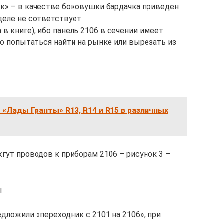
ик» – в качестве боковушки бардачка приведен
деле не сответствует
в книге), ибо панель 2106 в сечении имеет
 попытаться найти на рынке или вырезать из
 «Лады Гранты» R13, R14 и R15 в различных
гут проводов к приборам 2106 – рисунок 3 –
ы
едложили «переходник с 2101 на 2106», при