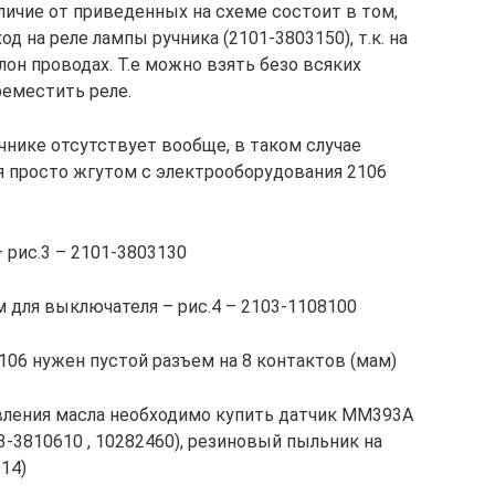
личие от приведенных на схеме состоит в том,
д на реле лампы ручника (2101-3803150), т.к. на
лон проводах. Т.е можно взять безо всяких
реместить реле.
учнике отсутствует вообще, в таком случае
я просто жгутом с электрооборудования 2106
 рис.3 – 2101-3803130
м для выключателя – рис.4 – 2103-1108100
106 нужен пустой разъем на 8 контактов (мам)
авления масла необходимо купить датчик ММ393А
03-3810610 , 10282460), резиновый пыльник на
14)