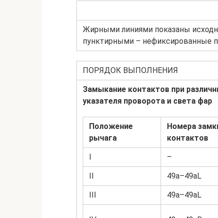
Жирными линиями показаны исходн
пунктирными – нефиксированные п
ПОРЯДОК ВЫПОЛНЕНИЯ
Замыкание контактов при различ
указателя проворота и света фар
Положение
Номера замк
рычага
контактов
I
–
II
49a–49aL
III
49a–49aL