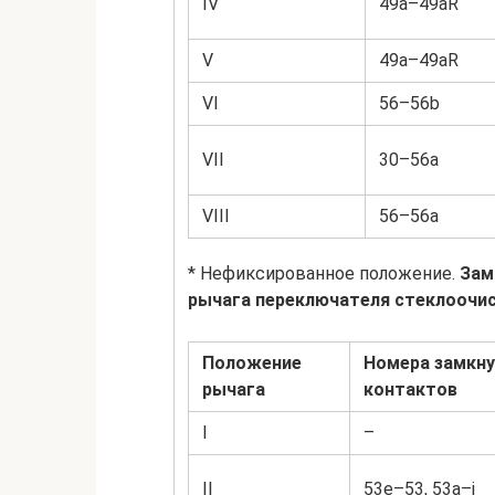
IV
49a–49aR
V
49a–49aR
VI
56–56b
VII
30–56a
VIII
56–56a
* Нефиксированное положение.
Зам
рычага переключателя стеклоочи
Положение
Номера замкн
рычага
контактов
I
–
II
53e–53, 53a–j