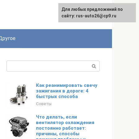
Для любых предложений по
сайту: rus-auto26@cp9.ru
Другое
Поиск:
Как реанимировать свечу
зажигания в дороге: 4
быстрых способа
Советы
Что делать, если
вентилятор охлаждения
постоянно работает:
причины, способы